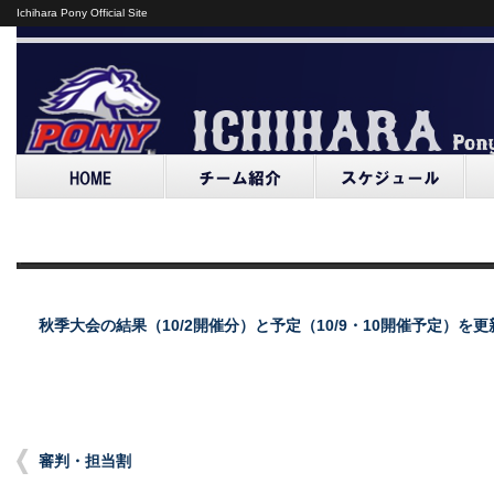
Ichihara Pony Official Site
秋季大会の結果（10/2開催分）と予定（10/9・10開催予定）を
審判・担当割