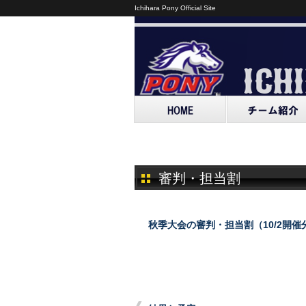
Ichihara Pony Official Site
審判・担当割
秋季大会の審判・担当割（10/2開