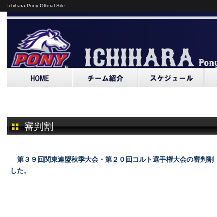
Ichihara Pony Official Site
審判割
第３９回関東連盟秋季大会・第２０回コルト選手権大会の審判割
した。