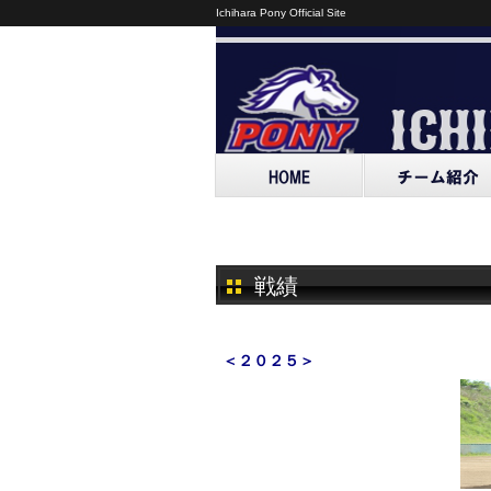
Ichihara Pony Official Site
戦績
＜２０２５＞