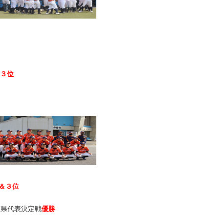
３位
位
＆３位
葉県代表決定戦
優勝