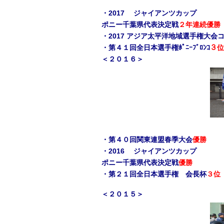
・2017 ジャイアンツカップ
ポニー千葉県代表決定戦
２年連続優
・2017 アジア太平洋地域選手権大
・第４１回全日本選手権ﾎﾟﾆｰﾌﾞﾛﾝｺ
３位
＜２０１６＞
・第４０回関東連盟春季大会
優勝
・2016 ジャイアンツカップ
ポニー千葉県代表決定戦
優勝
・第２１回全日本選手権 会長杯
３位
＜２０１５＞