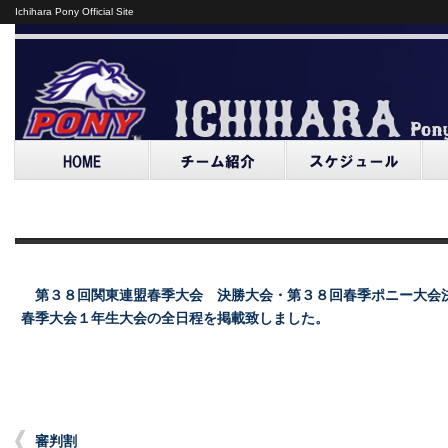
Ichihara Pony Official Site
第３８回関東連盟春季大会 決勝大会・第３８回春季ポニー大会
春季大会１年生大会の全日程を掲載致しました。
審判割