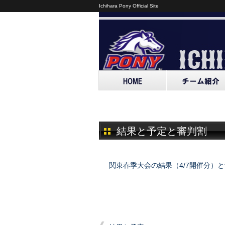
Ichihara Pony Official Site
結果と予定と審判割
関東春季大会の結果（4/7開催分）と