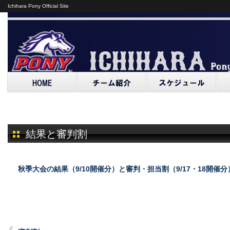
Ichihara Pony Official Site
結果と審判割
秋季大会の結果（9/10開催分）と審判・担当割（9/17・18開催