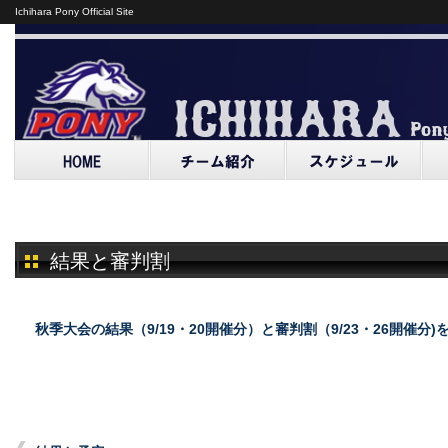
Ichihara Pony Official Site
結果と審判割
秋季大会の結果（9/19・20開催分）と審判割（9/23・26開催分