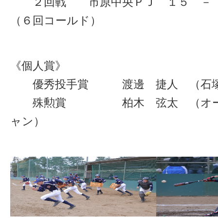
２回戦 市原中央ＰＪ １５ － 
（６回コールド）
《個人賞》
優秀投手賞 渡邊 捷人 （石塚
殊勲賞 柏木 弦太 （オール
ャン）