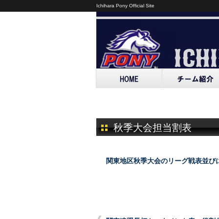
Ichihara Pony Official Site
秋季大会担当割表
関東地区秋季大会のリーグ戦表並びに