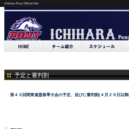
Ichihara Pony Official Site
予定と審判割
第４３回関東連盟春季大会の予定、並びに審判割(４月２９日以降