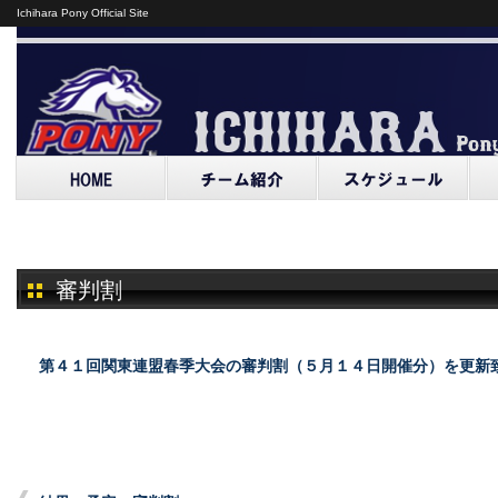
Ichihara Pony Official Site
審判割
第４１回関東連盟春季大会の審判割（５月１４日開催分）を更新