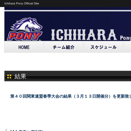
Ichihara Pony Official Site
結果
第４０回関東連盟春季大会の結果（３月１３日開催分）を更新致