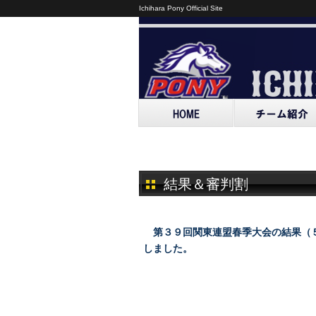
Ichihara Pony Official Site
結果＆審判割
第３９回関東連盟春季大会の結果（
しました。