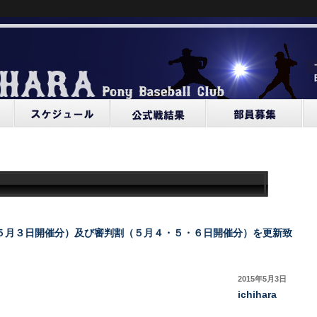
５月３日開催分）及び審判割（５月４・５・６日開催分）を更新致
2015年5月3日
ichihara